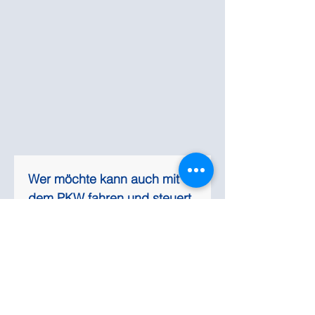
Wer möchte kann auch mit 
dem PKW fahren und steuert 
am besten die Rathaus-
Garage direkt an. Die 
Veranstaltung ist direkt über 
der Garage 😉.
üttenabende Freitag,
29.10.2021