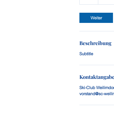
S
t
d
Weiter
Beschreibung
Subtitle
Kontaktangab
Ski-Club Weilimdor
vorstand@sc-weili