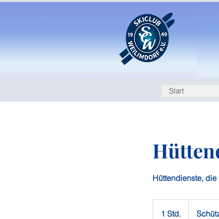
Start
Hütten
Hüttendienste, die
1 Std.
1
Schüt