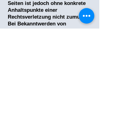
Seiten ist jedoch ohne konkrete
Anhaltspunkte einer
Rechtsverletzung nicht zumutbar.
Bei Bekanntwerden von
Rechtsverletzungen werden wir
derartige Links umgehend
entfernen.
Urheberrecht
Die durch die Seitenbetreiber
erstellten Inhalte und Werke auf
diesen Seiten unterliegen dem
deutschen Urheberrecht. Die
Vervielfältigung, Bearbeitung,
Verbreitung und jede Art der
Verwertung außerhalb der Grenzen
des Urheberrechtes bedürfen der
schriftlichen Zustimmung des
jeweiligen Autors bzw. Erstellers.
Downloads und Kopien dieser