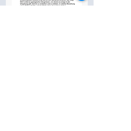
info@sc-weilimdorf.de
Skiclub Weilimdorf e.V.