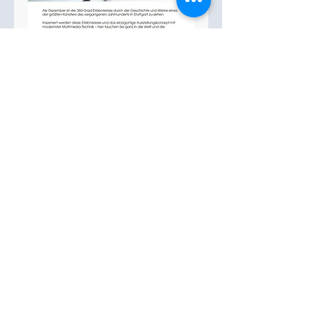
Monets Garten
info@sc-weilimdorf.de
Skiclub Weilimdorf e.V.