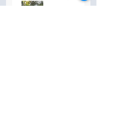
info@sc-weilimdorf.de
Skiclub Weilimdorf e.V.