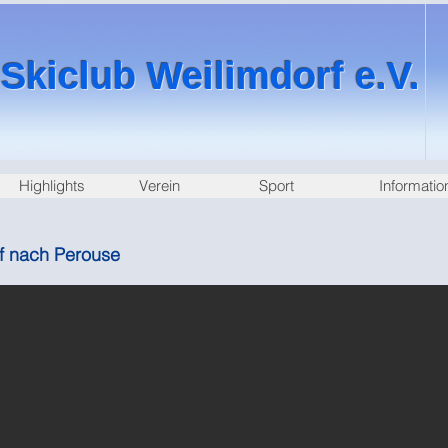
Skiclub Weilimdorf e.V.
Highlights
Verein
Sport
Informatio
f nach Perouse